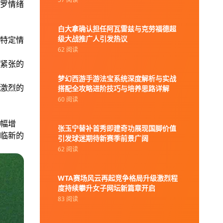
罗情绪
白大拿确认担任阿瓦雷兹与克劳福德超
级大战推广人引发热议
特定情
62 阅读
紧张的
梦幻西游手游法宝系统深度解析与实战
激烈的
搭配全攻略进阶技巧与培养思路详解
60 阅读
幅增
张玉宁替补首秀即建奇功展现国脚价值
临新的
引发球迷期待新赛季前景广阔
62 阅读
WTA赛场风云再起竞争格局升级激烈程
度持续攀升女子网坛新篇章开启
83 阅读